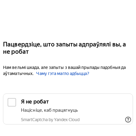
Пацвердзіце, што запыты адпраўлялі вы, а
не робат
Нам вельмі шкада, але запыты з вашай прылады падобныя да
аўтаматычных.
Чаму гэта магло адбыцца?
Я не робат
Націсніце, каб працягнуць
SmartCaptcha by Yandex Cloud