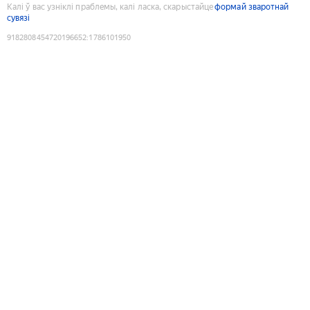
Калі ў вас узніклі праблемы, калі ласка, скарыстайце
формай зваротнай
сувязі
9182808454720196652
:
1786101950