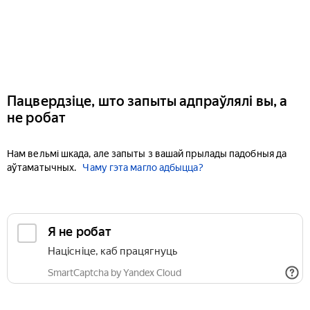
Пацвердзіце, што запыты адпраўлялі вы, а
не робат
Нам вельмі шкада, але запыты з вашай прылады падобныя да
аўтаматычных.
Чаму гэта магло адбыцца?
Я не робат
Націсніце, каб працягнуць
SmartCaptcha by Yandex Cloud