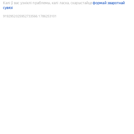
Калі ў вас узніклі праблемы, калі ласка, скарыстайце
формай зваротнай
сувязі
9192952025952733566
:
1786253101