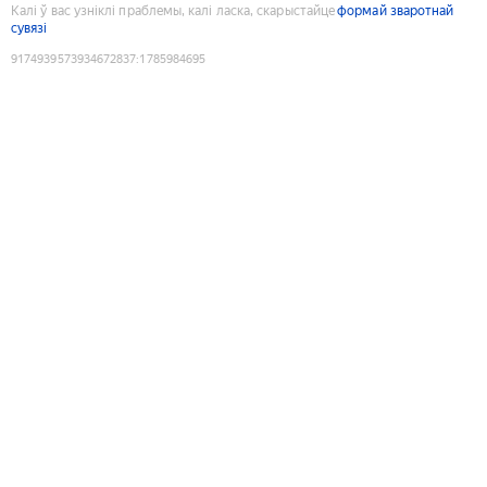
Калі ў вас узніклі праблемы, калі ласка, скарыстайце
формай зваротнай
сувязі
9174939573934672837
:
1785984695