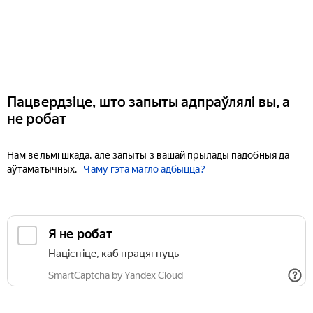
Пацвердзіце, што запыты адпраўлялі вы, а
не робат
Нам вельмі шкада, але запыты з вашай прылады падобныя да
аўтаматычных.
Чаму гэта магло адбыцца?
Я не робат
Націсніце, каб працягнуць
SmartCaptcha by Yandex Cloud