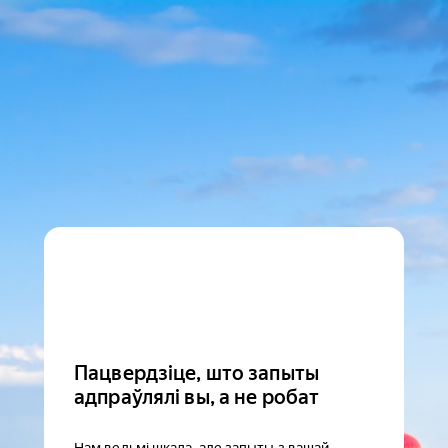
Пацвердзіце, што запыты
адпраўлялі вы, а не робат