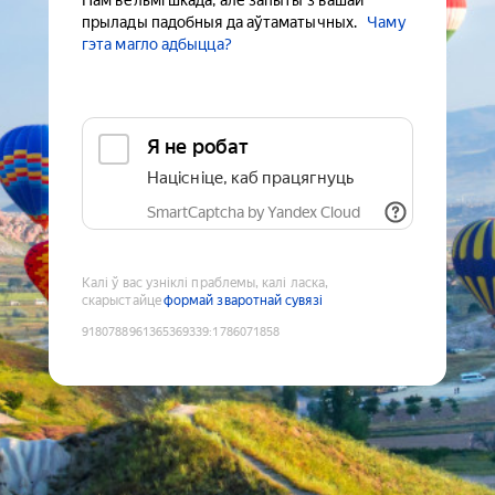
Нам вельмі шкада, але запыты з вашай
прылады падобныя да аўтаматычных.
Чаму
гэта магло адбыцца?
Я не робат
Націсніце, каб працягнуць
SmartCaptcha by Yandex Cloud
Калі ў вас узніклі праблемы, калі ласка,
скарыстайце
формай зваротнай сувязі
9180788961365369339
:
1786071858