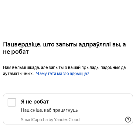
Пацвердзіце, што запыты адпраўлялі вы, а
не робат
Нам вельмі шкада, але запыты з вашай прылады падобныя да
аўтаматычных.
Чаму гэта магло адбыцца?
Я не робат
Націсніце, каб працягнуць
SmartCaptcha by Yandex Cloud