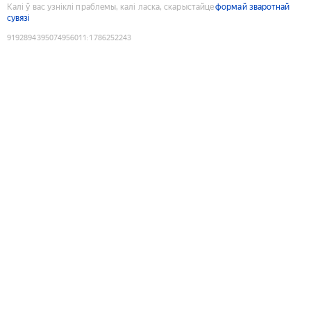
Калі ў вас узніклі праблемы, калі ласка, скарыстайце
формай зваротнай
сувязі
9192894395074956011
:
1786252243