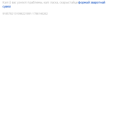
Калі ў вас узніклі праблемы, калі ласка, скарыстайце
формай зваротнай
сувязі
9185782131096221891
:
1786146262