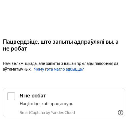
Пацвердзіце, што запыты адпраўлялі вы, а
не робат
Нам вельмі шкада, але запыты з вашай прылады падобныя да
аўтаматычных.
Чаму гэта магло адбыцца?
Я не робат
Націсніце, каб працягнуць
SmartCaptcha by Yandex Cloud