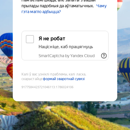
Нам вельмі шкада, але запыты з вашай
прылады падобныя да аўтаматычных.
Чаму
гэта магло адбыцца?
Я не робат
Націсніце, каб працягнуць
SmartCaptcha by Yandex Cloud
Калі ў вас узніклі праблемы, калі ласка,
скарыстайце
формай зваротнай сувязі
9177584423721046113
:
1786024106