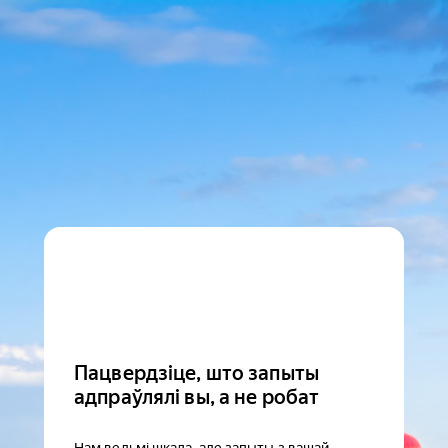
Пацвердзіце, што запыты
адпраўлялі вы, а не робат