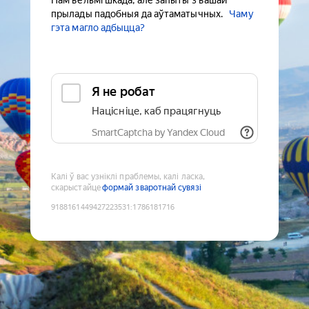
Нам вельмі шкада, але запыты з вашай
прылады падобныя да аўтаматычных.
Чаму
гэта магло адбыцца?
Я не робат
Націсніце, каб працягнуць
SmartCaptcha by Yandex Cloud
Калі ў вас узніклі праблемы, калі ласка,
скарыстайце
формай зваротнай сувязі
9188161449427223531
:
1786181716