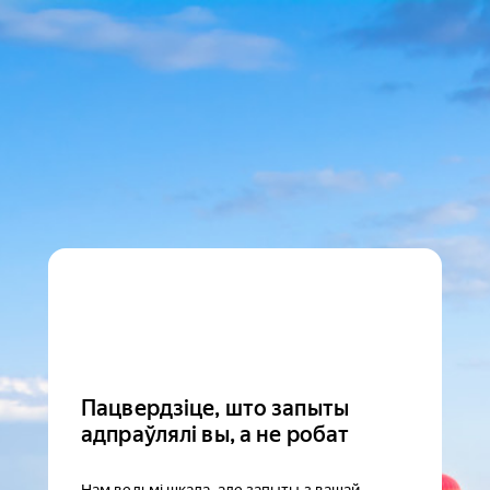
Пацвердзіце, што запыты
адпраўлялі вы, а не робат