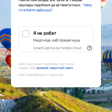
Нам вельмі шкада, але запыты з вашай
прылады падобныя да аўтаматычных.
Чаму
гэта магло адбыцца?
Я не робат
Націсніце, каб працягнуць
SmartCaptcha by Yandex Cloud
Калі ў вас узніклі праблемы, калі ласка,
скарыстайце
формай зваротнай сувязі
9186776882968704670
:
1786161085