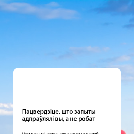
Пацвердзіце, што запыты
адпраўлялі вы, а не робат