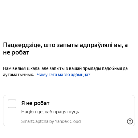
Пацвердзіце, што запыты адпраўлялі вы, а
не робат
Нам вельмі шкада, але запыты з вашай прылады падобныя да
аўтаматычных.
Чаму гэта магло адбыцца?
Я не робат
Націсніце, каб працягнуць
SmartCaptcha by Yandex Cloud