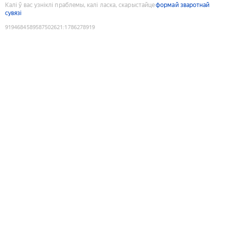
Калі ў вас узніклі праблемы, калі ласка, скарыстайце
формай зваротнай
сувязі
9194684589587502621
:
1786278919