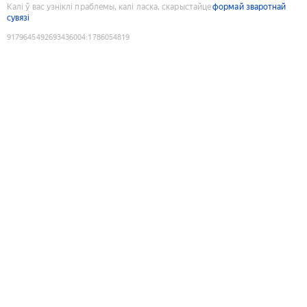
Калі ў вас узніклі праблемы, калі ласка, скарыстайце
формай зваротнай
сувязі
9179645492693436004
:
1786054819