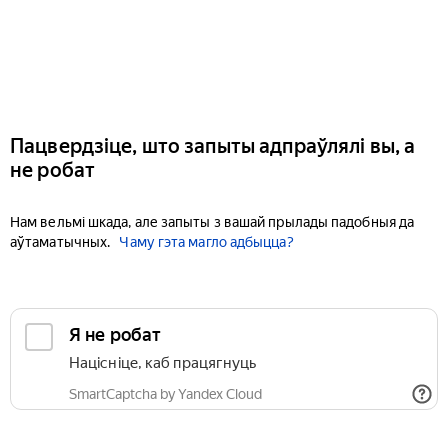
Пацвердзіце, што запыты адпраўлялі вы, а
не робат
Нам вельмі шкада, але запыты з вашай прылады падобныя да
аўтаматычных.
Чаму гэта магло адбыцца?
Я не робат
Націсніце, каб працягнуць
SmartCaptcha by Yandex Cloud