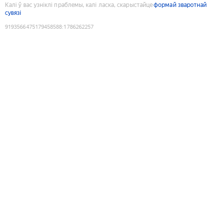
Калі ў вас узніклі праблемы, калі ласка, скарыстайце
формай зваротнай
сувязі
9193566475179458588
:
1786262257