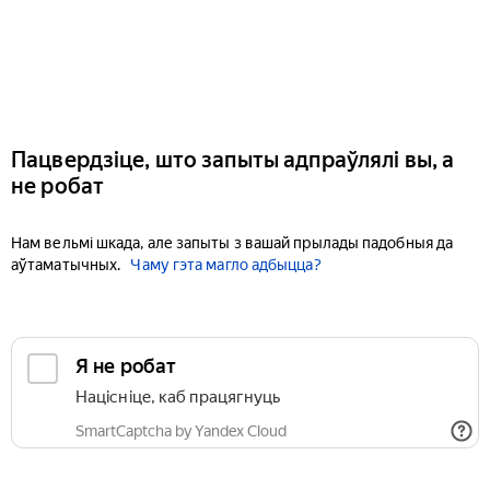
Пацвердзіце, што запыты адпраўлялі вы, а
не робат
Нам вельмі шкада, але запыты з вашай прылады падобныя да
аўтаматычных.
Чаму гэта магло адбыцца?
Я не робат
Націсніце, каб працягнуць
SmartCaptcha by Yandex Cloud