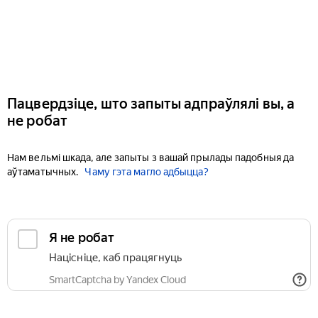
Пацвердзіце, што запыты адпраўлялі вы, а
не робат
Нам вельмі шкада, але запыты з вашай прылады падобныя да
аўтаматычных.
Чаму гэта магло адбыцца?
Я не робат
Націсніце, каб працягнуць
SmartCaptcha by Yandex Cloud