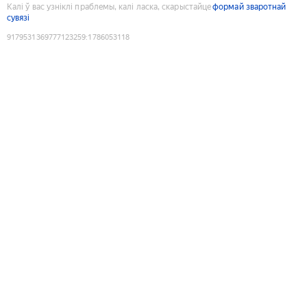
Калі ў вас узніклі праблемы, калі ласка, скарыстайце
формай зваротнай
сувязі
9179531369777123259
:
1786053118