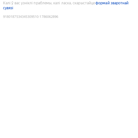
Калі ў вас узніклі праблемы, калі ласка, скарыстайце
формай зваротнай
сувязі
9180187534345309510
:
1786062896