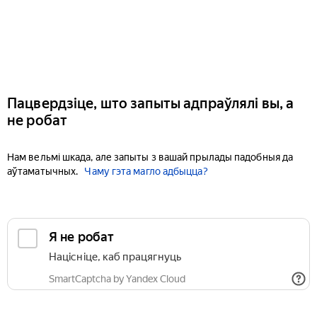
Пацвердзіце, што запыты адпраўлялі вы, а
не робат
Нам вельмі шкада, але запыты з вашай прылады падобныя да
аўтаматычных.
Чаму гэта магло адбыцца?
Я не робат
Націсніце, каб працягнуць
SmartCaptcha by Yandex Cloud