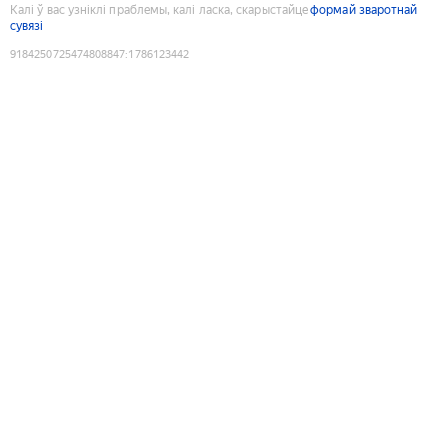
Калі ў вас узніклі праблемы, калі ласка, скарыстайце
формай зваротнай
сувязі
9184250725474808847
:
1786123442