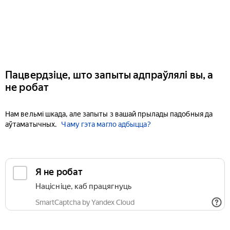
Пацвердзіце, што запыты адпраўлялі вы, а
не робат
Нам вельмі шкада, але запыты з вашай прылады падобныя да
аўтаматычных.
Чаму гэта магло адбыцца?
Я не робат
Націсніце, каб працягнуць
SmartCaptcha by Yandex Cloud