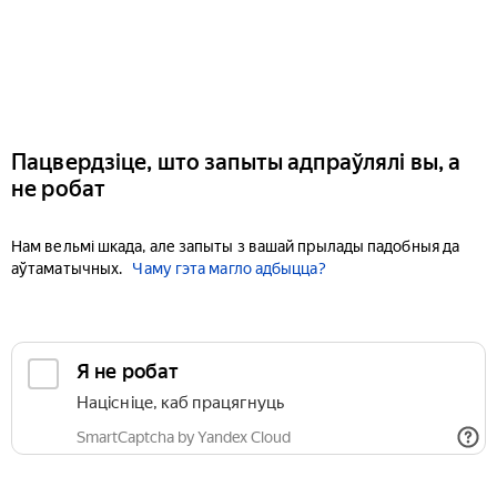
Пацвердзіце, што запыты адпраўлялі вы, а
не робат
Нам вельмі шкада, але запыты з вашай прылады падобныя да
аўтаматычных.
Чаму гэта магло адбыцца?
Я не робат
Націсніце, каб працягнуць
SmartCaptcha by Yandex Cloud