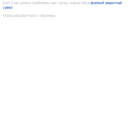
Калі ў вас узніклі праблемы, калі ласка, скарыстайце
формай зваротнай
сувязі
9190023603364710016
:
1786209464