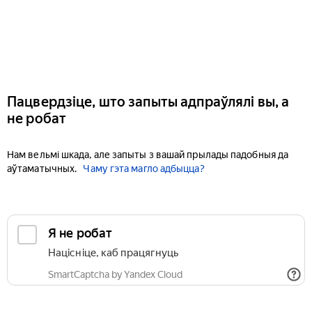
Пацвердзіце, што запыты адпраўлялі вы, а
не робат
Нам вельмі шкада, але запыты з вашай прылады падобныя да
аўтаматычных.
Чаму гэта магло адбыцца?
Я не робат
Націсніце, каб працягнуць
SmartCaptcha by Yandex Cloud