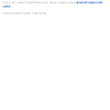
Калі ў вас узніклі праблемы, калі ласка, скарыстайце
формай зваротнай
сувязі
9189176233833732958
:
1786196838