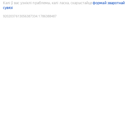
Калі ў вас узніклі праблемы, калі ласка, скарыстайце
формай зваротнай
сувязі
9202037613056387334
:
1786388487