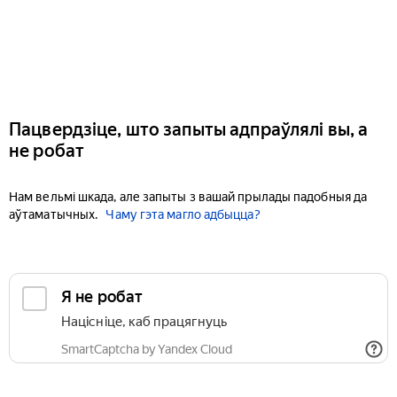
Пацвердзіце, што запыты адпраўлялі вы, а
не робат
Нам вельмі шкада, але запыты з вашай прылады падобныя да
аўтаматычных.
Чаму гэта магло адбыцца?
Я не робат
Націсніце, каб працягнуць
SmartCaptcha by Yandex Cloud