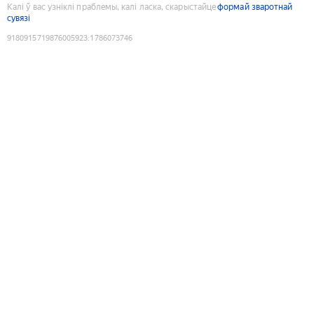
Калі ў вас узніклі праблемы, калі ласка, скарыстайце
формай зваротнай
сувязі
9180915719876005923
:
1786073746