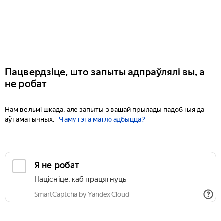
Пацвердзіце, што запыты адпраўлялі вы, а
не робат
Нам вельмі шкада, але запыты з вашай прылады падобныя да
аўтаматычных.
Чаму гэта магло адбыцца?
Я не робат
Націсніце, каб працягнуць
SmartCaptcha by Yandex Cloud