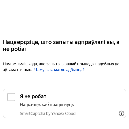
Пацвердзіце, што запыты адпраўлялі вы, а
не робат
Нам вельмі шкада, але запыты з вашай прылады падобныя да
аўтаматычных.
Чаму гэта магло адбыцца?
Я не робат
Націсніце, каб працягнуць
SmartCaptcha by Yandex Cloud