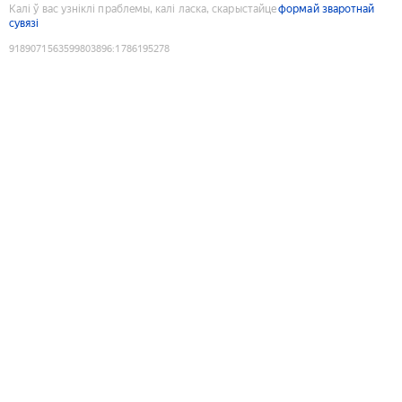
Калі ў вас узніклі праблемы, калі ласка, скарыстайце
формай зваротнай
сувязі
9189071563599803896
:
1786195278