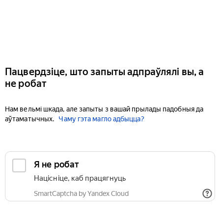
Пацвердзіце, што запыты адпраўлялі вы, а
не робат
Нам вельмі шкада, але запыты з вашай прылады падобныя да
аўтаматычных.
Чаму гэта магло адбыцца?
Я не робат
Націсніце, каб працягнуць
SmartCaptcha by Yandex Cloud