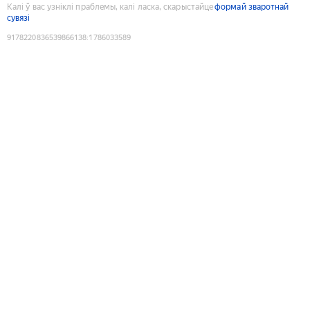
Калі ў вас узніклі праблемы, калі ласка, скарыстайце
формай зваротнай
сувязі
9178220836539866138
:
1786033589