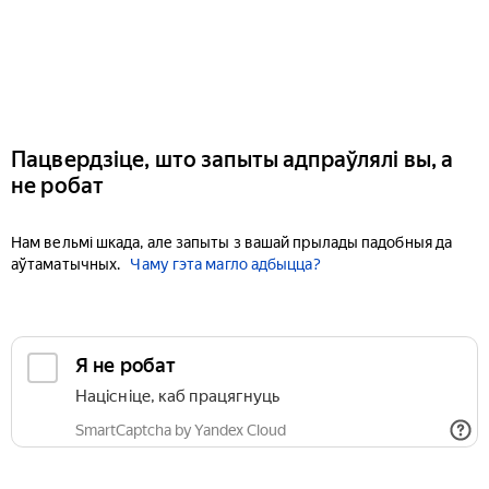
Пацвердзіце, што запыты адпраўлялі вы, а
не робат
Нам вельмі шкада, але запыты з вашай прылады падобныя да
аўтаматычных.
Чаму гэта магло адбыцца?
Я не робат
Націсніце, каб працягнуць
SmartCaptcha by Yandex Cloud