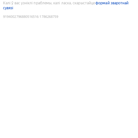
Калі ў вас узніклі праблемы, калі ласка, скарыстайце
формай зваротнай
сувязі
9194002796880516516
:
1786268759