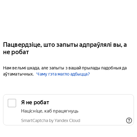
Пацвердзіце, што запыты адпраўлялі вы, а
не робат
Нам вельмі шкада, але запыты з вашай прылады падобныя да
аўтаматычных.
Чаму гэта магло адбыцца?
Я не робат
Націсніце, каб працягнуць
SmartCaptcha by Yandex Cloud