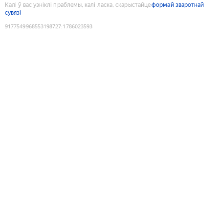
Калі ў вас узніклі праблемы, калі ласка, скарыстайце
формай зваротнай
сувязі
9177549968553198727
:
1786023593