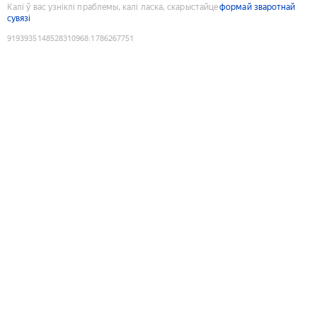
Калі ў вас узніклі праблемы, калі ласка, скарыстайце
формай зваротнай
сувязі
9193935148528310968
:
1786267751