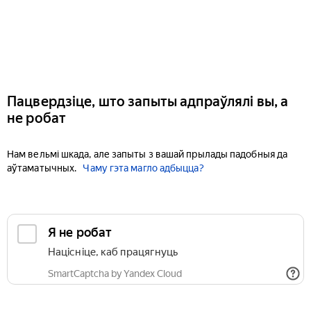
Пацвердзіце, што запыты адпраўлялі вы, а
не робат
Нам вельмі шкада, але запыты з вашай прылады падобныя да
аўтаматычных.
Чаму гэта магло адбыцца?
Я не робат
Націсніце, каб працягнуць
SmartCaptcha by Yandex Cloud