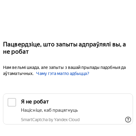
Пацвердзіце, што запыты адпраўлялі вы, а
не робат
Нам вельмі шкада, але запыты з вашай прылады падобныя да
аўтаматычных.
Чаму гэта магло адбыцца?
Я не робат
Націсніце, каб працягнуць
SmartCaptcha by Yandex Cloud