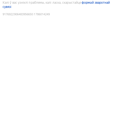
Калі ў вас узніклі праблемы, калі ласка, скарыстайце
формай зваротнай
сувязі
9176922906483956650
:
1786014249