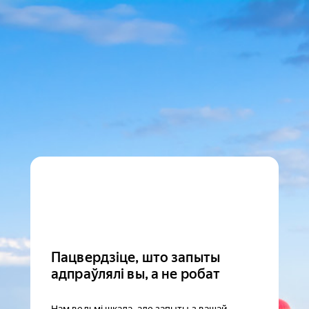
Пацвердзіце, што запыты
адпраўлялі вы, а не робат