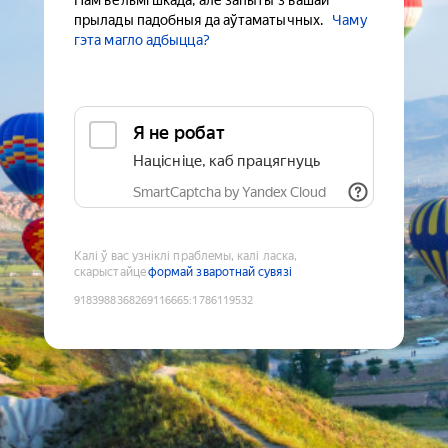
Нам вельмі шкада, але запыты з вашай
прылады падобныя да аўтаматычных.
Чаму
гэта магло адбыцца?
Я не робат
Націсніце, каб працягнуць
SmartCaptcha by Yandex Cloud
Калі ў вас узніклі праблемы, калі ласка,
скарыстайце
формай зваротнай сувязі
9183988368269116665
:
1786119532