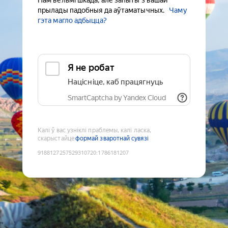
Нам вельмі шкада, але запыты з вашай
прылады падобныя да аўтаматычных.
Чаму
гэта магло адбыцца?
Я не робат
Націсніце, каб працягнуць
SmartCaptcha by Yandex Cloud
Калі ў вас узніклі праблемы, калі ласка,
скарыстайце
формай зваротнай сувязі
9188127257529310720
:
1786181207