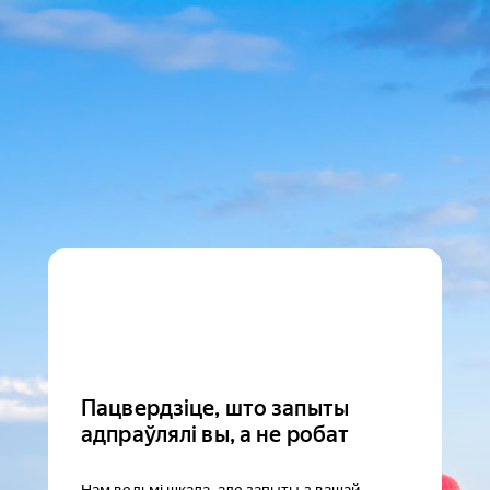
Пацвердзіце, што запыты
адпраўлялі вы, а не робат