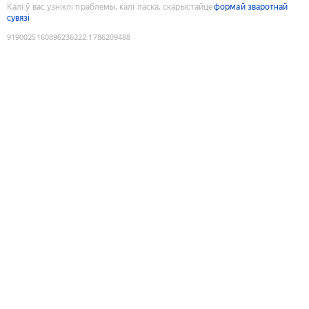
Калі ў вас узніклі праблемы, калі ласка, скарыстайце
формай зваротнай
сувязі
9190025160896236222
:
1786209488