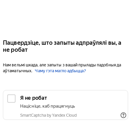
Пацвердзіце, што запыты адпраўлялі вы, а
не робат
Нам вельмі шкада, але запыты з вашай прылады падобныя да
аўтаматычных.
Чаму гэта магло адбыцца?
Я не робат
Націсніце, каб працягнуць
SmartCaptcha by Yandex Cloud