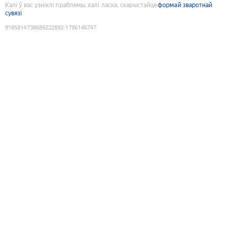
Калі ў вас узніклі праблемы, калі ласка, скарыстайце
формай зваротнай
сувязі
9185814738689222892
:
1786146747