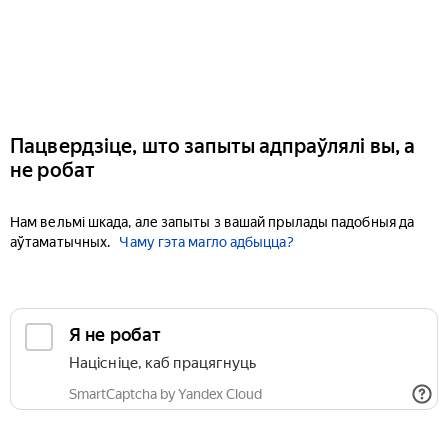
Пацвердзіце, што запыты адпраўлялі вы, а
не робат
Нам вельмі шкада, але запыты з вашай прылады падобныя да
аўтаматычных.
Чаму гэта магло адбыцца?
Я не робат
Націсніце, каб працягнуць
SmartCaptcha by Yandex Cloud