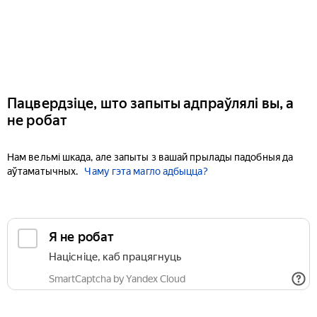
Пацвердзіце, што запыты адпраўлялі вы, а
не робат
Нам вельмі шкада, але запыты з вашай прылады падобныя да
аўтаматычных.
Чаму гэта магло адбыцца?
Я не робат
Націсніце, каб працягнуць
SmartCaptcha by Yandex Cloud