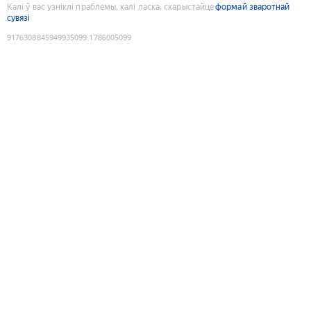
Калі ў вас узніклі праблемы, калі ласка, скарыстайце
формай зваротнай
сувязі
9176308845949935099
:
1786005099