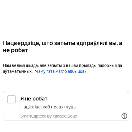
Пацвердзіце, што запыты адпраўлялі вы, а
не робат
Нам вельмі шкада, але запыты з вашай прылады падобныя да
аўтаматычных.
Чаму гэта магло адбыцца?
Я не робат
Націсніце, каб працягнуць
SmartCaptcha by Yandex Cloud