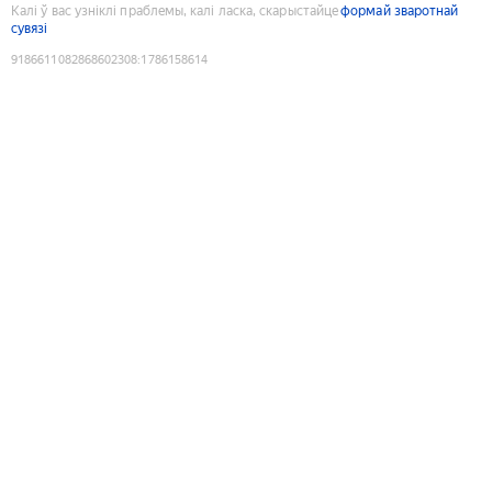
Калі ў вас узніклі праблемы, калі ласка, скарыстайце
формай зваротнай
сувязі
9186611082868602308
:
1786158614