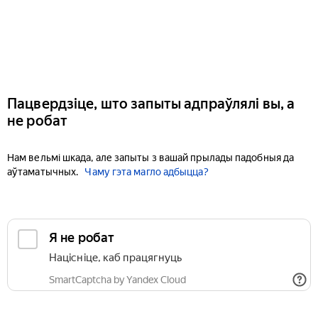
Пацвердзіце, што запыты адпраўлялі вы, а
не робат
Нам вельмі шкада, але запыты з вашай прылады падобныя да
аўтаматычных.
Чаму гэта магло адбыцца?
Я не робат
Націсніце, каб працягнуць
SmartCaptcha by Yandex Cloud