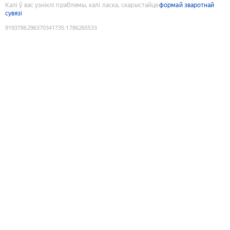
Калі ў вас узніклі праблемы, калі ласка, скарыстайце
формай зваротнай
сувязі
9193786296370341735
:
1786265533