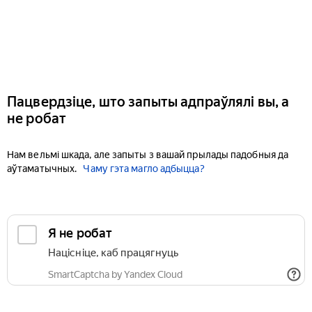
Пацвердзіце, што запыты адпраўлялі вы, а
не робат
Нам вельмі шкада, але запыты з вашай прылады падобныя да
аўтаматычных.
Чаму гэта магло адбыцца?
Я не робат
Націсніце, каб працягнуць
SmartCaptcha by Yandex Cloud