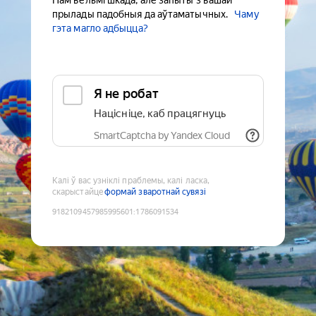
Нам вельмі шкада, але запыты з вашай
прылады падобныя да аўтаматычных.
Чаму
гэта магло адбыцца?
Я не робат
Націсніце, каб працягнуць
SmartCaptcha by Yandex Cloud
Калі ў вас узніклі праблемы, калі ласка,
скарыстайце
формай зваротнай сувязі
9182109457985995601
:
1786091534