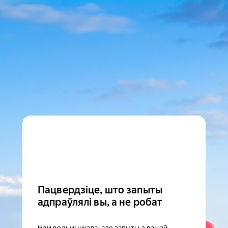
Пацвердзіце, што запыты
адпраўлялі вы, а не робат