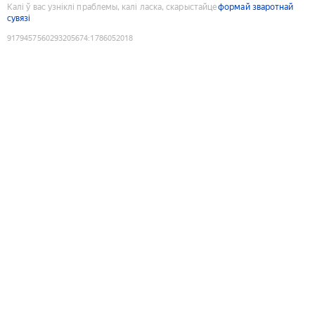
Калі ў вас узніклі праблемы, калі ласка, скарыстайце
формай зваротнай
сувязі
9179457560293205674
:
1786052018