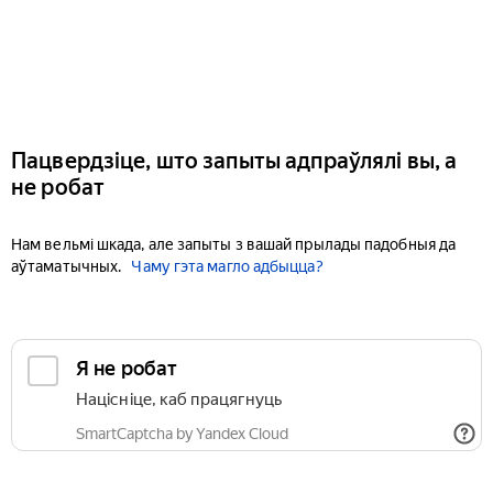
Пацвердзіце, што запыты адпраўлялі вы, а
не робат
Нам вельмі шкада, але запыты з вашай прылады падобныя да
аўтаматычных.
Чаму гэта магло адбыцца?
Я не робат
Націсніце, каб працягнуць
SmartCaptcha by Yandex Cloud