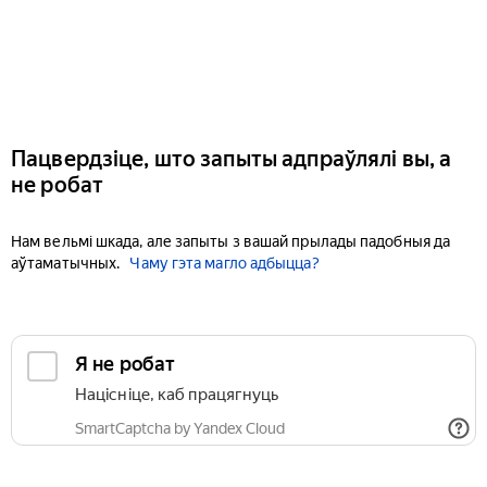
Пацвердзіце, што запыты адпраўлялі вы, а
не робат
Нам вельмі шкада, але запыты з вашай прылады падобныя да
аўтаматычных.
Чаму гэта магло адбыцца?
Я не робат
Націсніце, каб працягнуць
SmartCaptcha by Yandex Cloud