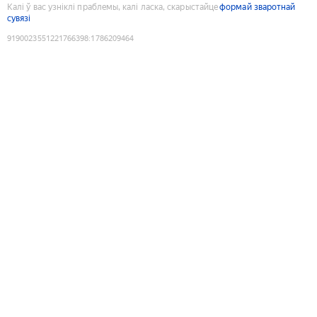
Калі ў вас узніклі праблемы, калі ласка, скарыстайце
формай зваротнай
сувязі
9190023551221766398
:
1786209464