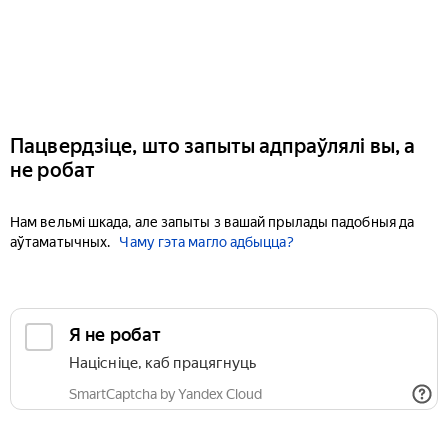
Пацвердзіце, што запыты адпраўлялі вы, а
не робат
Нам вельмі шкада, але запыты з вашай прылады падобныя да
аўтаматычных.
Чаму гэта магло адбыцца?
Я не робат
Націсніце, каб працягнуць
SmartCaptcha by Yandex Cloud