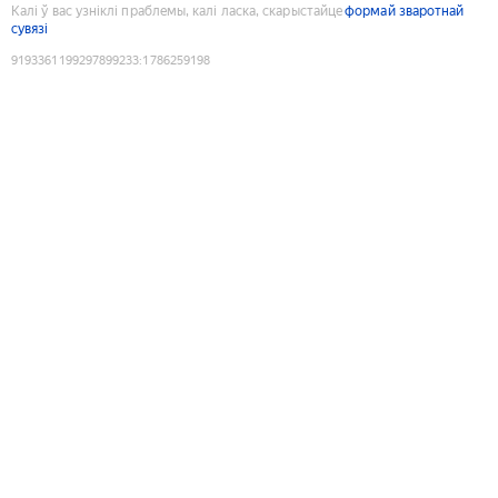
Калі ў вас узніклі праблемы, калі ласка, скарыстайце
формай зваротнай
сувязі
9193361199297899233
:
1786259198