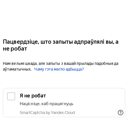
Пацвердзіце, што запыты адпраўлялі вы, а
не робат
Нам вельмі шкада, але запыты з вашай прылады падобныя да
аўтаматычных.
Чаму гэта магло адбыцца?
Я не робат
Націсніце, каб працягнуць
SmartCaptcha by Yandex Cloud