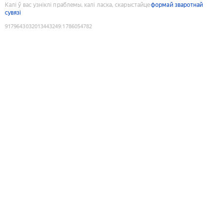
Калі ў вас узніклі праблемы, калі ласка, скарыстайце
формай зваротнай
сувязі
9179643032013443249
:
1786054782