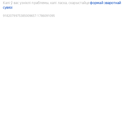
Калі ў вас узніклі праблемы, калі ласка, скарыстайце
формай зваротнай
сувязі
9182079975385009657
:
1786091095