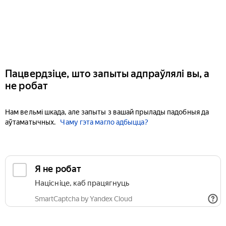
Пацвердзіце, што запыты адпраўлялі вы, а
не робат
Нам вельмі шкада, але запыты з вашай прылады падобныя да
аўтаматычных.
Чаму гэта магло адбыцца?
Я не робат
Націсніце, каб працягнуць
SmartCaptcha by Yandex Cloud