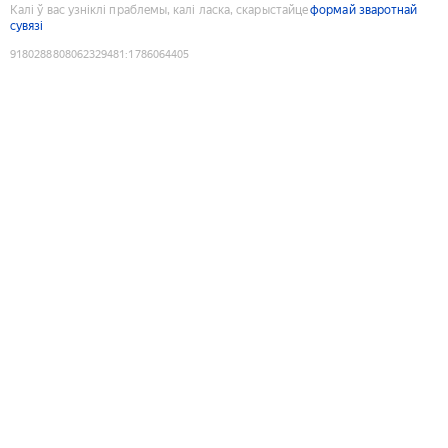
Калі ў вас узніклі праблемы, калі ласка, скарыстайце
формай зваротнай
сувязі
9180288808062329481
:
1786064405