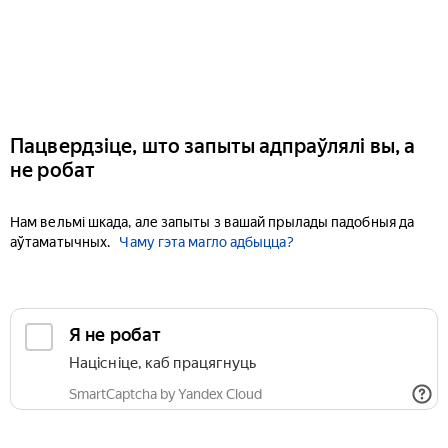
Пацвердзіце, што запыты адпраўлялі вы, а
не робат
Нам вельмі шкада, але запыты з вашай прылады падобныя да
аўтаматычных.
Чаму гэта магло адбыцца?
Я не робат
Націсніце, каб працягнуць
SmartCaptcha by Yandex Cloud