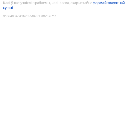
Калі ў вас узніклі праблемы, калі ласка, скарыстайце
формай зваротнай
сувязі
9186483404162355843
:
1786156711