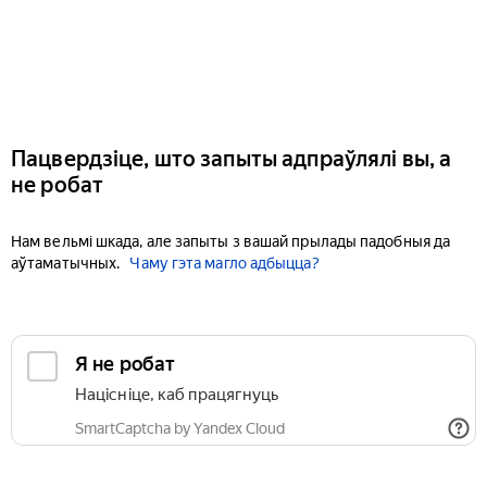
Пацвердзіце, што запыты адпраўлялі вы, а
не робат
Нам вельмі шкада, але запыты з вашай прылады падобныя да
аўтаматычных.
Чаму гэта магло адбыцца?
Я не робат
Націсніце, каб працягнуць
SmartCaptcha by Yandex Cloud