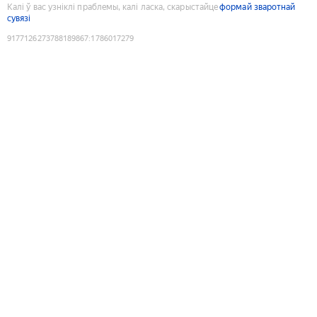
Калі ў вас узніклі праблемы, калі ласка, скарыстайце
формай зваротнай
сувязі
9177126273788189867
:
1786017279