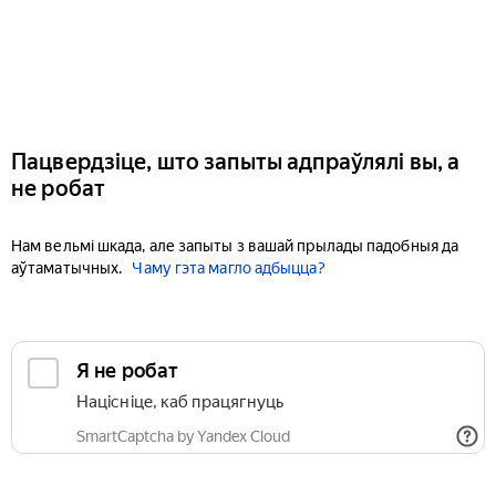
Пацвердзіце, што запыты адпраўлялі вы, а
не робат
Нам вельмі шкада, але запыты з вашай прылады падобныя да
аўтаматычных.
Чаму гэта магло адбыцца?
Я не робат
Націсніце, каб працягнуць
SmartCaptcha by Yandex Cloud