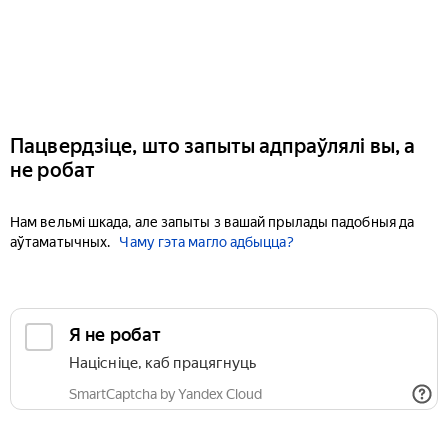
Пацвердзіце, што запыты адпраўлялі вы, а
не робат
Нам вельмі шкада, але запыты з вашай прылады падобныя да
аўтаматычных.
Чаму гэта магло адбыцца?
Я не робат
Націсніце, каб працягнуць
SmartCaptcha by Yandex Cloud