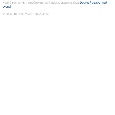
Калі ў вас узніклі праблемы, калі ласка, скарыстайце
формай зваротнай
сувязі
9190966182459374526
:
1786223510