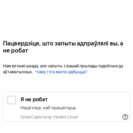
Пацвердзіце, што запыты адпраўлялі вы, а
не робат
Нам вельмі шкада, але запыты з вашай прылады падобныя да
аўтаматычных.
Чаму гэта магло адбыцца?
Я не робат
Націсніце, каб працягнуць
SmartCaptcha by Yandex Cloud