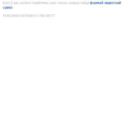
Калі ў вас узніклі праблемы, калі ласка, скарыстайце
формай зваротнай
сувязі
9185239567337450614
:
1786138177