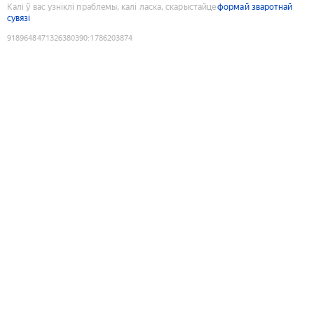
Калі ў вас узніклі праблемы, калі ласка, скарыстайце
формай зваротнай
сувязі
9189648471326380390
:
1786203874