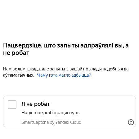
Пацвердзіце, што запыты адпраўлялі вы, а
не робат
Нам вельмі шкада, але запыты з вашай прылады падобныя да
аўтаматычных.
Чаму гэта магло адбыцца?
Я не робат
Націсніце, каб працягнуць
SmartCaptcha by Yandex Cloud