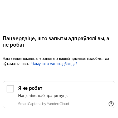
Пацвердзіце, што запыты адпраўлялі вы, а
не робат
Нам вельмі шкада, але запыты з вашай прылады падобныя да
аўтаматычных.
Чаму гэта магло адбыцца?
Я не робат
Націсніце, каб працягнуць
SmartCaptcha by Yandex Cloud