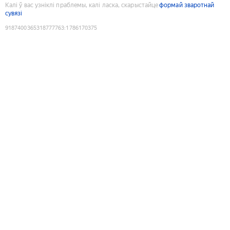
Калі ў вас узніклі праблемы, калі ласка, скарыстайце
формай зваротнай
сувязі
9187400365318777763
:
1786170375