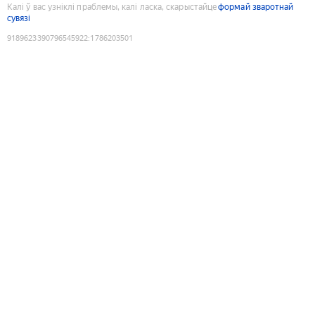
Калі ў вас узніклі праблемы, калі ласка, скарыстайце
формай зваротнай
сувязі
9189623390796545922
:
1786203501