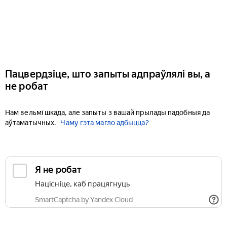
Пацвердзіце, што запыты адпраўлялі вы, а
не робат
Нам вельмі шкада, але запыты з вашай прылады падобныя да
аўтаматычных.
Чаму гэта магло адбыцца?
Я не робат
Націсніце, каб працягнуць
SmartCaptcha by Yandex Cloud