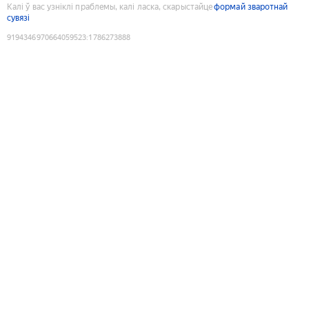
Калі ў вас узніклі праблемы, калі ласка, скарыстайце
формай зваротнай
сувязі
9194346970664059523
:
1786273888