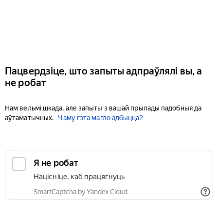
Пацвердзіце, што запыты адпраўлялі вы, а
не робат
Нам вельмі шкада, але запыты з вашай прылады падобныя да
аўтаматычных.
Чаму гэта магло адбыцца?
Я не робат
Націсніце, каб працягнуць
SmartCaptcha by Yandex Cloud