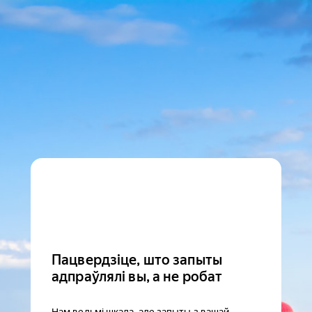
Пацвердзіце, што запыты
адпраўлялі вы, а не робат