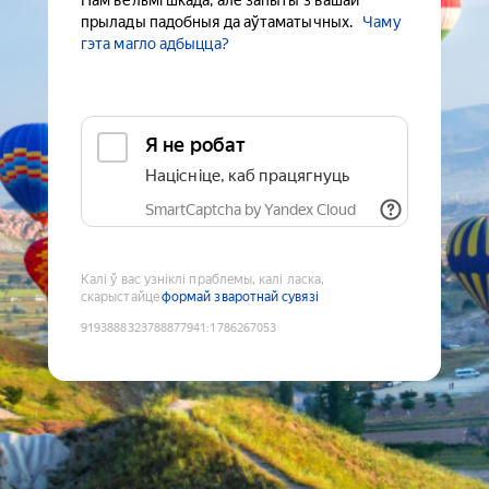
Нам вельмі шкада, але запыты з вашай
прылады падобныя да аўтаматычных.
Чаму
гэта магло адбыцца?
Я не робат
Націсніце, каб працягнуць
SmartCaptcha by Yandex Cloud
Калі ў вас узніклі праблемы, калі ласка,
скарыстайце
формай зваротнай сувязі
9193888323788877941
:
1786267053