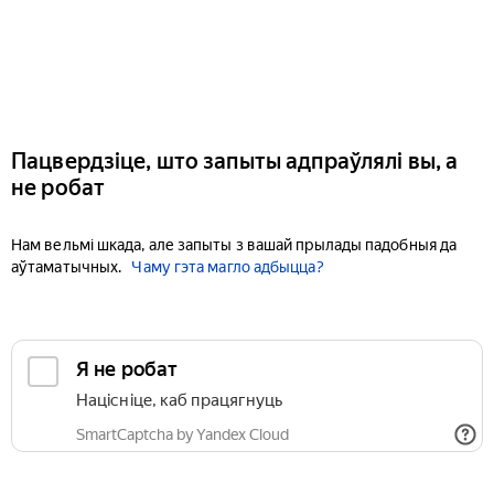
Пацвердзіце, што запыты адпраўлялі вы, а
не робат
Нам вельмі шкада, але запыты з вашай прылады падобныя да
аўтаматычных.
Чаму гэта магло адбыцца?
Я не робат
Націсніце, каб працягнуць
SmartCaptcha by Yandex Cloud