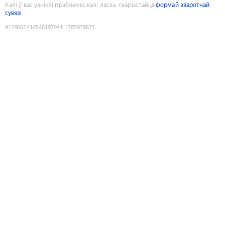
Калі ў вас узніклі праблемы, калі ласка, скарыстайце
формай зваротнай
сувязі
9174602410546197041
:
1785979671